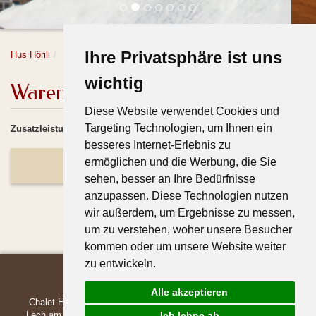
Ihre Privatsphäre ist uns
Hus Hörili
Hus Hörili
Warenkorb
wichtig
Warenkorb
Diese Website verwendet Cookies und
Targeting Technologien, um Ihnen ein
Zusatzleistungen hinzufügen
besseres Internet-Erlebnis zu
ermöglichen und die Werbung, die Sie
Reiseversicherung
sehen, besser an Ihre Bedürfnisse
anzupassen. Diese Technologien nutzen
wir außerdem, um Ergebnisse zu messen,
um zu verstehen, woher unsere Besucher
kommen oder um unsere Website weiter
zu entwickeln.
Alle akzeptieren
Chalet Hus Hörili | Dietmar & Martina Walch | Strass 678 | 6764
Lech am Arlberg | Austria | +43 5583-39739 |
office@hoerili.com
|
Ich lehne ab