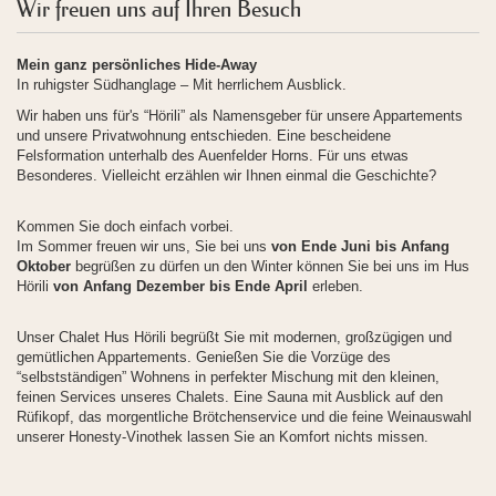
Wir freuen uns auf Ihren Besuch
Mein ganz persönliches Hide-Away
In ruhigster Südhanglage – Mit herrlichem Ausblick.
Wir haben uns für's “Hörili” als Namensgeber für unsere Appartements
und unsere Privatwohnung entschieden. Eine bescheidene
Felsformation unterhalb des Auenfelder Horns. Für uns etwas
Besonderes. Vielleicht erzählen wir Ihnen einmal die Geschichte?
Kommen Sie doch einfach vorbei.
Im Sommer freuen wir uns, Sie bei uns
von Ende Juni bis Anfang
Oktober
begrüßen zu dürfen un den Winter können Sie bei uns im Hus
Hörili
von Anfang Dezember bis Ende April
erleben.
Unser Chalet Hus Hörili begrüßt Sie mit modernen, großzügigen und
gemütlichen Appartements. Genießen Sie die Vorzüge des
“selbstständigen” Wohnens in perfekter Mischung mit den kleinen,
feinen Services unseres Chalets. Eine Sauna mit Ausblick auf den
Rüfikopf, das morgentliche Brötchenservice und die feine Weinauswahl
unserer Honesty-Vinothek lassen Sie an Komfort nichts missen.