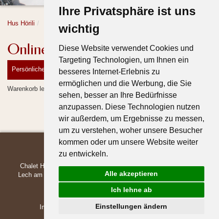
Ihre Privatsphäre ist uns
Hus Hörili
Hus Hörili
Buchung
wichtig
Online Buchung
Diese Website verwendet Cookies und
Targeting Technologien, um Ihnen ein
Persönliche Daten
Buchung prüfen
Buchen
besseres Internet-Erlebnis zu
ermöglichen und die Werbung, die Sie
Warenkorb leer
sehen, besser an Ihre Bedürfnisse
anzupassen. Diese Technologien nutzen
wir außerdem, um Ergebnisse zu messen,
um zu verstehen, woher unsere Besucher
kommen oder um unsere Website weiter
zu entwickeln.
Chalet Hus Hörili | Dietmar & Martina Walch | Strass 678 | 6764
Alle akzeptieren
Lech am Arlberg | Austria | +43 5583-39739 |
office@hoerili.com
|
www.hoerili.com
Ich lehne ab
Einstellungen ändern
Impressum
Sitemap
Anreise
Wetter & Webcam
Datenschutz
Cookieeinstellungen