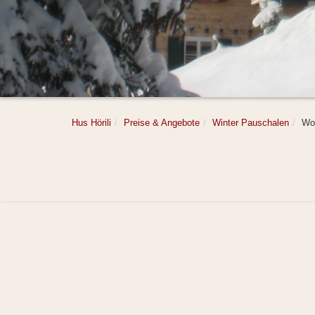
Hus Hörili
Preise & Angebote
Winter Pauschalen
Wo
Chalet Hus Hörili | Dietmar & Mar
Impr