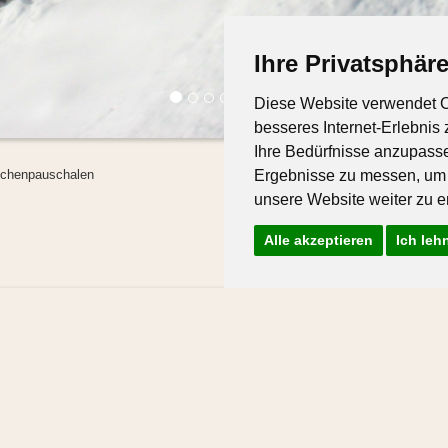
Ihre Privatsphäre
Diese Website verwendet C
besseres Internet-Erlebnis
Ihre Bedürfnisse anzupass
chenpauschalen
Ergebnisse zu messen, um
unsere Website weiter zu e
Alle akzeptieren
Ich leh
tina Walch | Strass 678 | 6764 Lech am Arlberg | Austria | +43 5583-39739 |
of
essum
Sitemap
Anreise
Wetter & Webcam
Datenschutz
Cookie