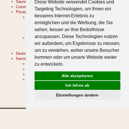
Sauna
Diese Website verwendet Cookies und
Cuisine
Targeting Technologien, um Ihnen ein
Prices & Offers
besseres Internet-Erlebnis zu
Prices
ermöglichen und die Werbung, die Sie
Summer Price List
Winter Price List
sehen, besser an Ihre Bedürfnisse
Good to know
anzupassen. Diese Technologien nutzen
Book & Inquire
wir außerdem, um Ergebnisse zu messen,
Inquire
Book Online
um zu verstehen, woher unsere Besucher
Deutsch
kommen oder um unsere Website weiter
Service
Imprint
zu entwickeln.
Sitemap
Arrival
Alle akzeptieren
Weather
Ich lehne ab
Einstellungen ändern
Chalet Hus Hörili | Dietmar & Martina Walch | Strass 678 | 6764