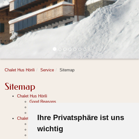
Chalet Hus Hörili
Service
Sitemap
Sitemap
Chalet Hus Hörili
Good Reasons
Picture Gallery
Contact
Ihre Privatsphäre ist uns
Chalets
Chalet Tannegg for 2 persons
wichtig
Chalet Hörili for 2 persons
Chalet Flühen for 4 persons