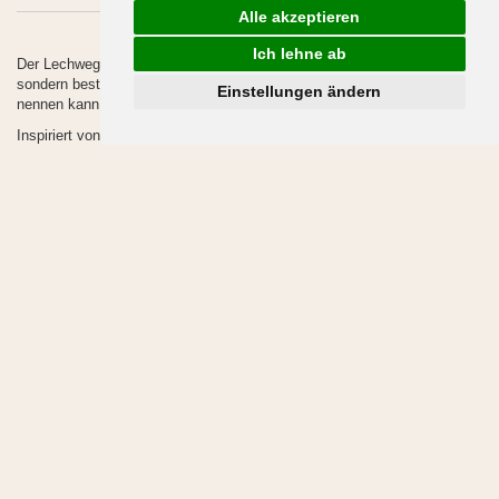
Alle akzeptieren
Ich lehne ab
Der Lechweg ist nicht nur der erste Flussweitwanderweg Europas,
sondern bestimmt auch einer der wenigen Wege, der ein Lied sein Eigen
Einstellungen ändern
nennen kann.
Inspiriert von der einzigartigen Natur entlang des Lechs hat Toni Knittel
„Bluatschink“ ein ganz besonderes Musikstück geschrieben, das nun
sogar die Hitparade stürmt. Toni selbst wanderte vor ein paar Jahren,
als einer der ersten, auf dem Lechweg und fand wieder zu Kraft und
Kreativität für seine neuen Projekte. Das Lied „Am Lech entlang“ ist das
Ergebnis seiner befreienden Wanderung. Hören Sie sich dieses
mitreißende Lied selbst an und spüren Sie den Rhythmus des
Wanderns.
Mit Musik lässt’s sich’s leichter wandern, nicht’s wie auf zum Lechweg.
» zur Hörprobe