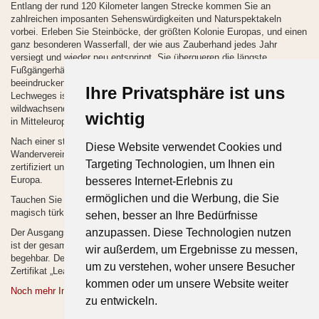
Entlang der rund 120 Kilometer langen Strecke kommen Sie an
zahlreichen imposanten Sehenswürdigkeiten und Naturspektakeln
vorbei. Erleben Sie Steinböcke, der größten Kolonie Europas, und einen
ganz besonderen Wasserfall, der wie aus Zauberhand jedes Jahr
versiegt und wieder neu entspringt. Sie überqueren die längste
Fußgängerhängebrücke Österreichs und kommen vorbei an den
beeindruckenden bayerischen Königsschlössern. Die Natur entlang des
Ihre Privatsphäre ist uns
Lechweges ist geprägt durch den Fluss. Viele Brutvogelarten und
wildwachsende Orchideen bilden einen der artenreichsten Lebensräume
wichtig
in Mitteleuropa.
Nach einer strengen Qualitätsprüfung durch die europäische
Diese Website verwendet Cookies und
Wandervereinigung wurde der Lechweg als erster Leading Quality Trail
Targeting Technologien, um Ihnen ein
zertifiziert und ist dadurch auch Vorbild für Weitwanderwege in ganz
Europa.
besseres Internet-Erlebnis zu
ermöglichen und die Werbung, die Sie
Tauchen Sie ein in eine Natur voller Reichtum, geprägt durch den
magisch türkisen Wildfluss Lech.
sehen, besser an Ihre Bedürfnisse
anzupassen. Diese Technologien nutzen
Der Ausgangspunkt des Lechweges liegt auf 1.793 Metern Höhe, daher
ist der gesamte Weg nur zwischen Ende Juni und Anfang Oktober
wir außerdem, um Ergebnisse zu messen,
begehbar. Der Lechweg ist seit Mitte Juni offiziell eröffnet und trägt das
um zu verstehen, woher unsere Besucher
Zertifikat „Leading Quality Trails – Best of Europe“.
kommen oder um unsere Website weiter
Noch mehr Infos zum Lechweg
zu entwickeln.